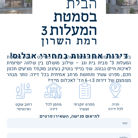
דירות אחרונות במחירי אכלוס!
בלב שכונת נווה מגן ברמת השרון, נבנה פרויקט “הבית בסמטת
המעלות 3” מבית בית וגג – שילוב מושלם בין שלווה יומיומית
לאיכות חיים גבוהה. שני בנייני בוטיק בעיצוב מוקפד מציעים תכנון
חכם, מפרט עשיר ותחושת מרחב אמיתית בכל דירה. נותר מבחר
מצומצם של דירות 3 ו-6 חד' לאכלוס מיידי!
לתיאום פגישה, השאירו פרטים: